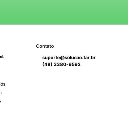
Contato
os
suporte@solucao.far.br
(48) 3380-9592
Nós
s
o