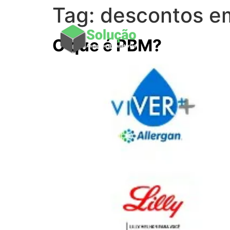
Tag:
descontos e
O que é PBM?