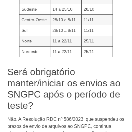
Sudeste
14 a 25/10
28/10
Centro-Oeste
28/10 a 8/11
11/11
Sul
28/10 a 8/11
11/11
Norte
11 a 22/11
25/11
Nordeste
11 a 22/11
25/11
Será obrigatório
manter/iniciar os envios ao
SNGPC após o período de
teste?
Não. A Resolução RDC nº 586/2023, que suspendeu os
prazos de envio de arquivos ao SNGPC, continua