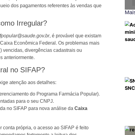
queio dos pagamentos referentes às vendas que
Mais
como Irregular?
.fpopular@saude.gov.br
, é provável que existam
à Caixa Econômica Federal. Os problemas mais
 vencidas, divergências cadastrais ou
s anteriormente.
tral no SIFAP?
exige atenção aos detalhes:
erenciamento do Programa Farmácia Popular).
ontadas para o seu CNPJ.
ida no SIFAP para nova análise da
Caixa
r conta própria, o acesso ao SIFAP é feito
omendamos fortemente a leitura dos