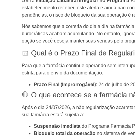
com a
situação cadastral irregular no Programa F
estabelecimento recebeu este alerta e ainda não con
pendências, o risco de bloqueio da sua operação é re
Nós sabemos que a correria do dia a dia na farmácia
burocráticas acabam acumulando. No entanto, ignor
opção se você deseja manter suas vendas pelo prog
📅 Qual é o Prazo Final de Regular
Para que a farmácia continue operando sem interrupç
estrita para o envio da documentação:
Prazo Final (Improrrogável):
24 de julho de 2
🛑 O que acontece se a farmácia nã
Após o dia 24/07/2026, a não regularização acarreta
sua farmácia estará sujeita a:
Suspensão imediata
do Programa Farmácia P
Bloqueio total da operação
no sistema de ven