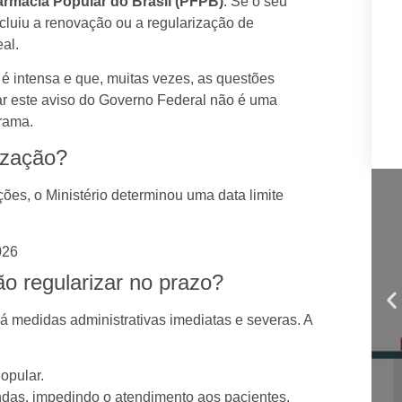
armácia Popular do Brasil (PFPB)
. Se o seu
cluiu a renovação ou a regularização de
al.
 é intensa e que, muitas vezes, as questões
ar este aviso do Governo Federal não é uma
rama.
ização?
ões, o Ministério determinou uma data limite
026
o regularizar no prazo?
rá medidas administrativas imediatas e severas. A
opular.
das, impedindo o atendimento aos pacientes.