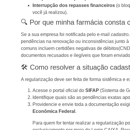
Interrupção dos repasses financeiros
(o blo
você já realizou).
🔍 Por que minha farmácia consta 
Se a sua empresa foi notificada pelo e-mail
cadastro
pendências na renovação ou inconsistências junto 
comuns incluem certidões negativas de débitos(CND)
documentos recusados e ilegíveis que foram enviado
🛠️ Como resolver a situação cadas
A regularização deve ser feita de forma sistêmica e 
Acesse o portal oficial do
SIFAP
(Sistema de G
Identifique quais são as pendências exatas ap
Providencie e envie toda a documentação exig
Econômica Federal
.
Para quem for tentar realizar a regularização po
exclusivamente por meio do Login CAIXA
. Rec