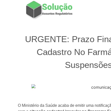
URGENTE: Prazo Final
Cadastro No Farmác
Suspensões
O Ministério da Saúde acaba de emitir uma notificaçã