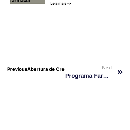
Leia mais>>
Next
Previous
Abertura de Credenciamento do Farmácia Po
Programa Farmácia Popular Do Brasil: Novas Oportunidades De Credenciamento Para Farmácias Em 2023